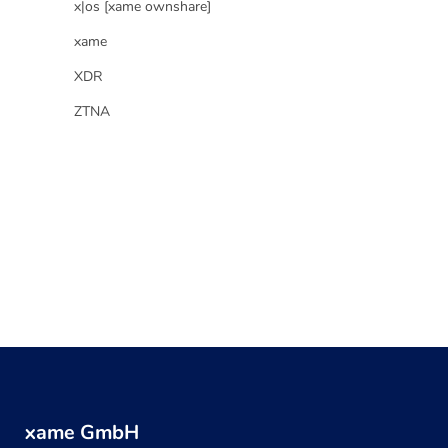
x|os [xame ownshare]
xame
XDR
ZTNA
xame GmbH