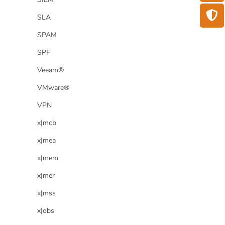
SLA
SPAM
SPF
Veeam®
VMware®
VPN
x|mcb
x|mea
x|mem
x|mer
x|mss
x|obs