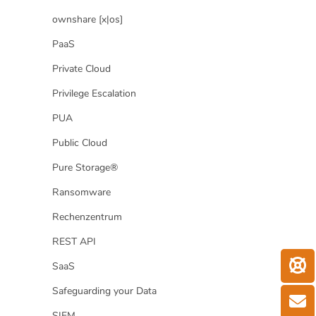
ownshare [x|os]
PaaS
Private Cloud
Privilege Escalation
PUA
Public Cloud
Pure Storage®
Ransomware
Rechenzentrum
REST API
SaaS
Safeguarding your Data
SIEM