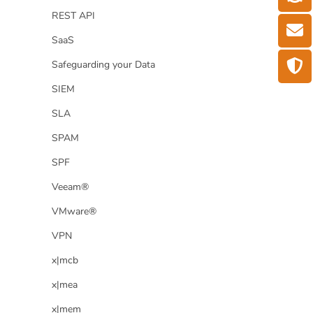
REST API
SaaS
Safeguarding your Data
SIEM
SLA
SPAM
SPF
Veeam®
VMware®
VPN
x|mcb
x|mea
x|mem