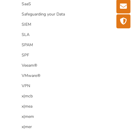
SaaS
Safeguarding your Data
SIEM
SLA
SPAM
SPF
Veeam®
VMware®
VPN
x|mcb
x|mea
x|mem
x|mer