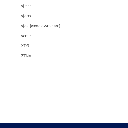
x|mss
x|obs
x|os [xame ownshare]
xame
XDR
ZTNA