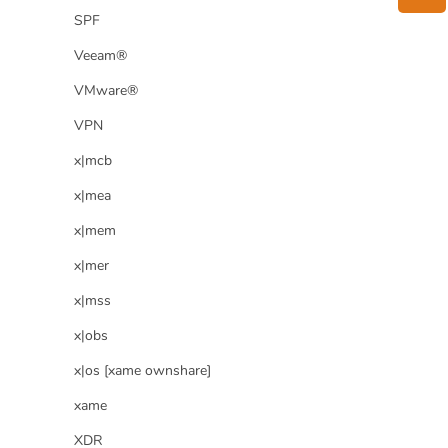
SPF
Veeam®
VMware®
VPN
x|mcb
x|mea
x|mem
x|mer
x|mss
x|obs
x|os [xame ownshare]
xame
XDR