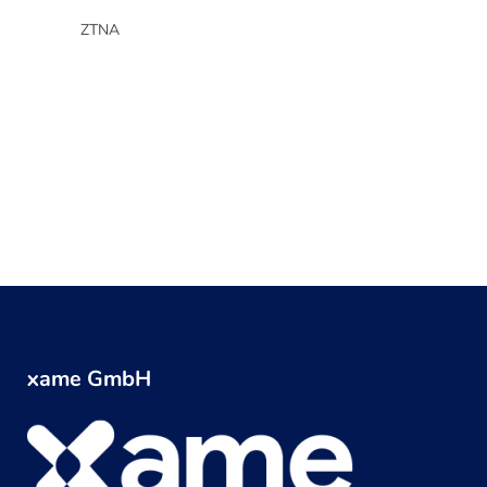
ZTNA
xame GmbH