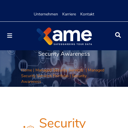
Unternehmen
Karriere
Kontakt
Security Awareness
Home
|
Managed Security Services
|
Managed
Security Services Portfolio
|
Security
Awareness
Security