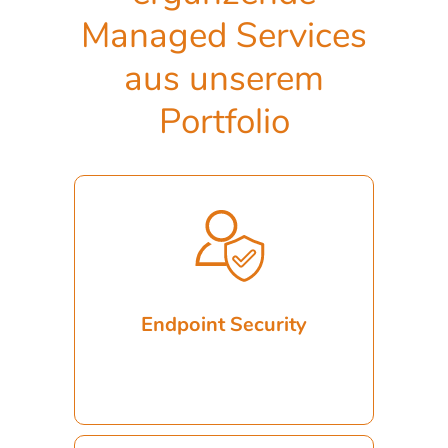
Managed Services
aus unserem
Portfolio
Schutz vor Bedrohungen, wie Viren,
Ransomware
und
Malware
Endpoint Security
Mehr...