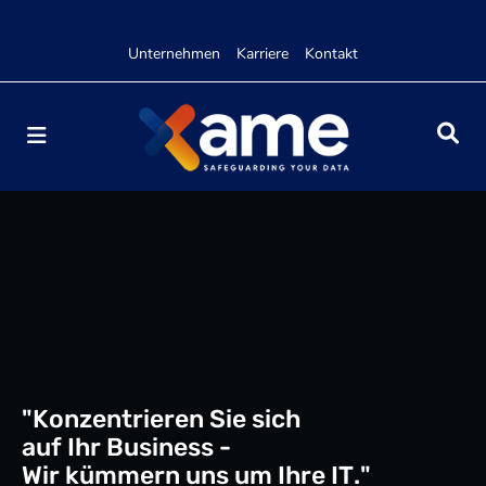
Unternehmen
Karriere
Kontakt
"
K
o
n
z
e
n
t
r
i
e
r
e
n
S
i
e
s
i
c
h
a
u
f
I
h
r
B
u
s
i
n
e
s
s
-
W
i
r
k
ü
m
m
e
r
n
u
n
s
u
m
I
h
r
e
I
T
.
"