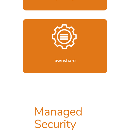
Unsere Lösung für mobilen Fernzugriff
& sichere Dateifreigabe.
Erfahren Sie mehr …
ownshare
Managed
Security