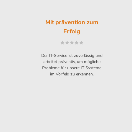
er
Mit prävention zum
Erfolg
fa
en
Der IT-Service ist zuverlässig und
Wir
arbeitet präventiv, um mögliche
Probleme für unsere IT Systeme
Prei
im Vorfeld zu erkennen.
Se
de
Po