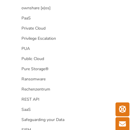
ownshare [x|os]
PaaS
Private Cloud
Privilege Escalation
PUA
Public Cloud
Pure Storage®
Ransomware
Rechenzentrum
REST API
SaaS
Safeguarding your Data
SIEM