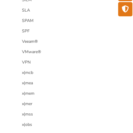
SLA
SPAM
SPF
Veeam®
VMware®
VPN
x|mcb
x|mea
x|mem
x|mer
x|mss
x|obs