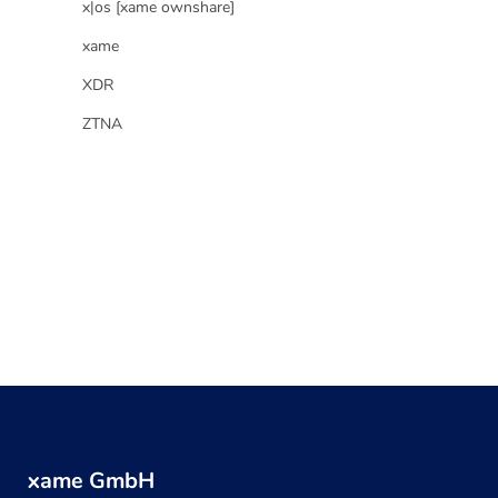
x|os [xame ownshare]
xame
XDR
ZTNA
xame GmbH