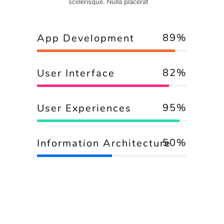
scelerisque. Nulla placerat
92
%
App Development
88
%
User Interface
95
%
User Experiences
50
%
Information Architecture